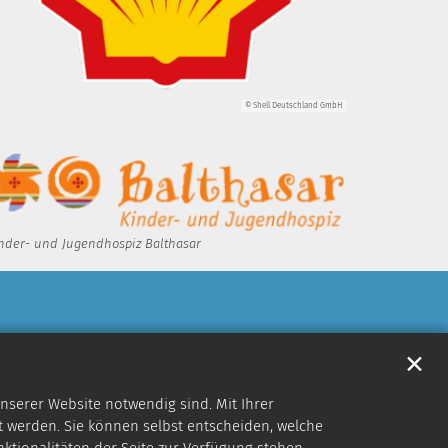
© Shell Deutschland GmbH
nder- und Jugendhospiz Balthasar
✕
nserer Website notwendig sind. Mit Ihrer
 werden. Sie können selbst entscheiden, welche