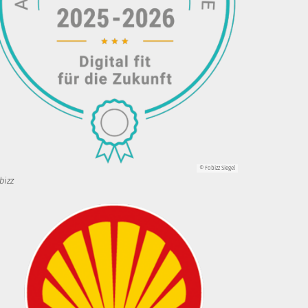
© Fobizz Siegel
bizz