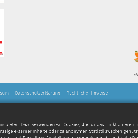
ser
Ki
ssum
Datenschutzerklärung
Rechtliche Hinweise
 bieten. Dazu verwenden wir Cookies, die für das Funktionieren u
zeige externer Inhalte oder zu anonymen Statistikzwecken genutzt