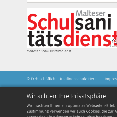
© Malte
Malteser Schulsanitätsdienst
© Erzbischöfliche Ursulinenschule Hersel
Impre
Wir achten Ihre Privatsphäre
Wir möchten Ihnen ein optimales Webseiten-Erlebnis
Zustimmung verwenden wir auch Cookies, die zur An