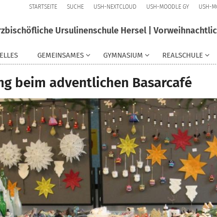
STARTSEITE
SUCHE
USH-NEXTCLOUD
USH-MOODLE GY
USH-M
rzbischöfliche Ursulinenschule Hersel | Vorweihnachtl
ELLES
GEMEINSAMES
GYMNASIUM
REALSCHULE
g beim adventlichen Basarcafé