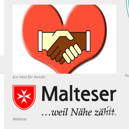
Fo
Ein Herz für Pundo
© Malteser
Malteser