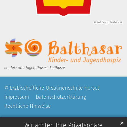
© Shell Deutschland GmbH
Kinder- und Jugendhospiz Balthasar
© Erzbischöfliche Ursulinenschule Hersel
Impressum
Datenschutzerklärung
Rechtliche Hinweise
✕
Wir achten Ihre Privatsphäre