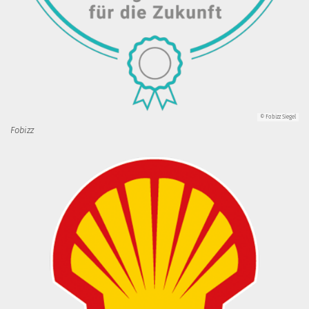
© Fobizz Siegel
Fobizz