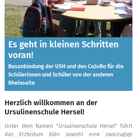
leinen Schritten
Félicitations !
Erfolgreiche DELF-Prüf
Schülerinnen setzen ein
SH und des CoJoBo für die
hüler von der anderen
Herzlich willkommen an der
Ursulinenschule Hersel!
Unter dem Namen "
Ursulinenschule Hersel
" führt
das Erzbistum Köln sowohl eine zweizügige