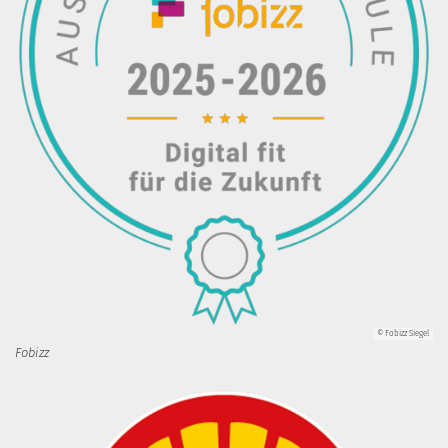
© Fobizz Siegel
Fobizz