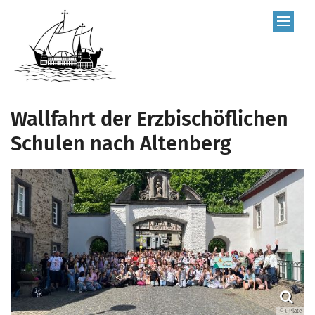
Zum Inhalt springen
Wallfahrt der Erzbischöflichen
Schulen nach Altenberg
© I. Plate