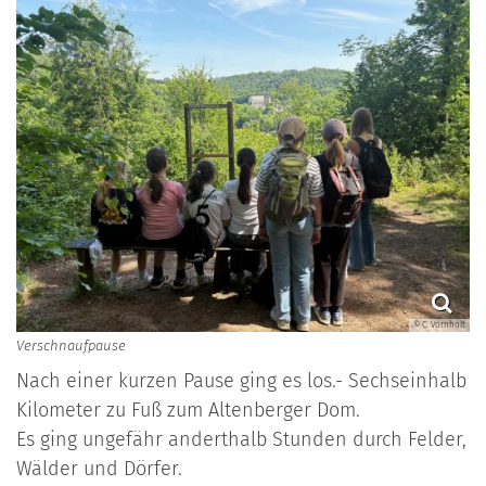
© C. Vornholt
Verschnaufpause
Nach einer kurzen Pause ging es los.- Sechseinhalb
Kilometer zu Fuß zum Altenberger Dom.
Es ging ungefähr anderthalb Stunden durch Felder,
Wälder und Dörfer.