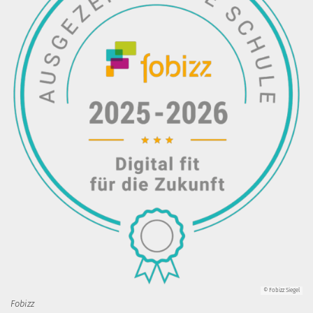
© Fobizz Siegel
Fobizz