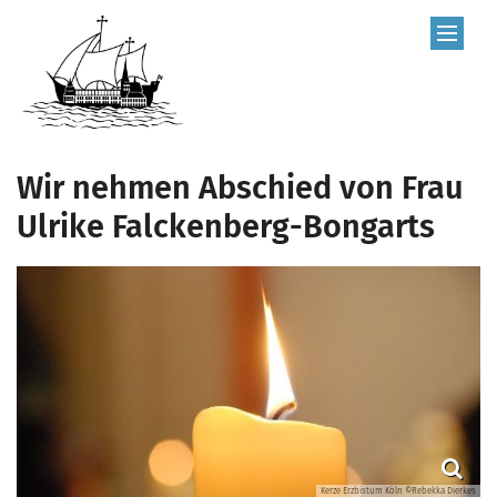
Zum Inhalt springen
Wir nehmen Abschied von Frau
Ulrike Falckenberg-Bongarts
Kerze Erzbistum Köln ©Rebekka Dierkes